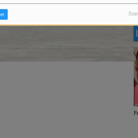
T
Good Times
Propu
er
Frank Laufenberg