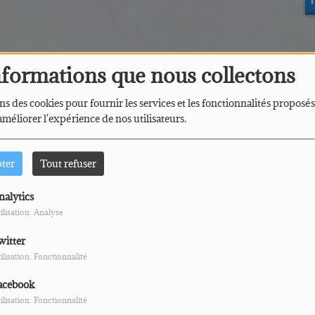
nformations que nous collectons
ns des cookies pour fournir les services et les fonctionnalités proposés
 améliorer l'expérience de nos utilisateurs.
pter
Tout refuser
nalytics
Kaffistonn
D
ilisation: Analyse
our commenter cet article
witter
CONNECTER
ilisation: Fonctionnalité
acebook
ilisation: Fonctionnalité