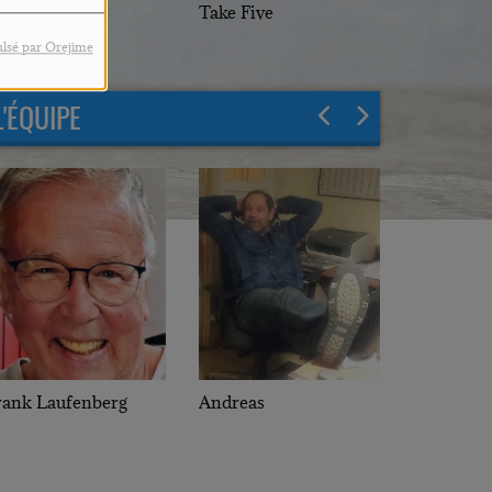
The Hits
Take Five
ood Times
lsé par Orejime
L'ÉQUIPE
rank Laufenberg
Andreas
Claude