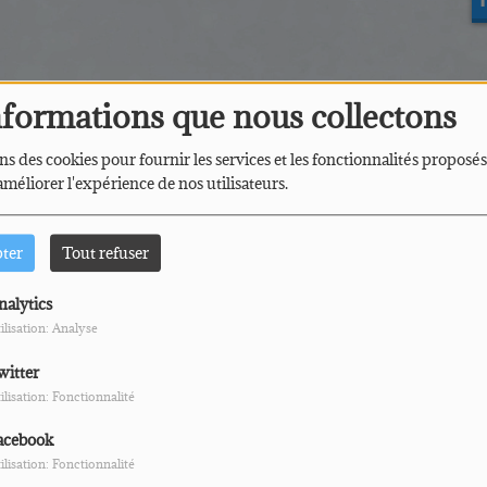
nformations que nous collectons
ns des cookies pour fournir les services et les fonctionnalités proposés
 améliorer l'expérience de nos utilisateurs.
pter
Tout refuser
nalytics
K
ilisation: Analyse
our commenter cet article
witter
CONNECTER
ilisation: Fonctionnalité
acebook
ilisation: Fonctionnalité