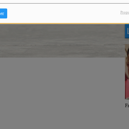
G
Propu
er
F